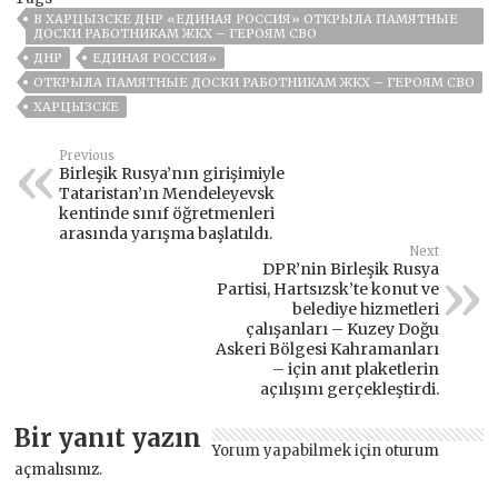
В ХАРЦЫЗСКЕ ДНР «ЕДИНАЯ РОССИЯ» ОТКРЫЛА ПАМЯТНЫЕ
ДОСКИ РАБОТНИКАМ ЖКХ – ГЕРОЯМ СВО
ДНР
ЕДИНАЯ РОССИЯ»
ОТКРЫЛА ПАМЯТНЫЕ ДОСКИ РАБОТНИКАМ ЖКХ – ГЕРОЯМ СВО
ХАРЦЫЗСКЕ
Previous
Birleşik Rusya’nın girişimiyle
Tataristan’ın Mendeleyevsk
kentinde sınıf öğretmenleri
arasında yarışma başlatıldı.
Next
DPR’nin Birleşik Rusya
Partisi, Hartsızsk’te konut ve
belediye hizmetleri
çalışanları – Kuzey Doğu
Askeri Bölgesi Kahramanları
– için anıt plaketlerin
açılışını gerçekleştirdi.
Bir yanıt yazın
Yorum yapabilmek için
oturum
açmalısınız
.