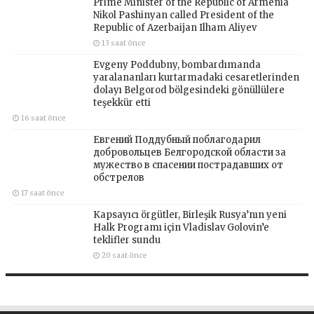
Prime Minister of the Republic of Armenia
Nikol Pashinyan called President of the
Republic of Azerbaijan Ilham Aliyev
13 saat önce
Evgeny Poddubny, bombardımanda
yaralananları kurtarmadaki cesaretlerinden
dolayı Belgorod bölgesindeki gönüllülere
teşekkür etti
16 saat önce
Евгений Поддубный поблагодарил
добровольцев Белгородской области за
мужество в спасении пострадавших от
обстрелов
17 saat önce
Kapsayıcı örgütler, Birleşik Rusya’nın yeni
Halk Programı için Vladislav Golovin’e
teklifler sundu
20 saat önce