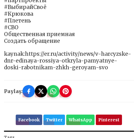
#партпроекты
#ВыбирайСвоё
#Крюкова
#Плетень
#СВО
Общественная приемная
Создать обращение
kaynak:https://er.ru/activity/news/v-harcyzske-
dnr-edinaya-rossiya-otkryla-pamyatnye-
doski-rabotnikam-zhkh-geroyam-svo
Paylaş:
Facebook
Twitter
WhatsApp
Pinterest
Tags