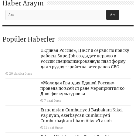
Haber Arayın
Popüler Haberler
«Единая Россия», ЦБСТ и сервис по поиску
работы SuperJob создадут первую в
России специализированную платформу
для трудоустройства ветеранов СВО
20 dakika önce
«Молодая Гвардия Единой России»
провела по всей стране мероприятия ко
Дню физкультурника
7 saat önce
Ermenistan Cumhuriyeti Başbakanı Nikol
Paşinyan, Azerbaycan Cumhuriyeti
Cumhurbaşkanı İlham Aliyev’i aradı
11 saat önce