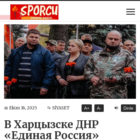
🔊
📅 Ekim 16, 2025
📂 SİYASET
A+
A-
Dinle
В Харцызске ДНР
«Единая Россия»