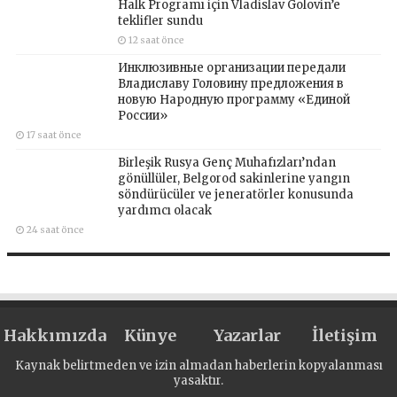
Halk Programı için Vladislav Golovin’e
teklifler sundu
12 saat önce
Инклюзивные организации передали
Владиславу Головину предложения в
новую Народную программу «Единой
России»
17 saat önce
Birleşik Rusya Genç Muhafızları’ndan
gönüllüler, Belgorod sakinlerine yangın
söndürücüler ve jeneratörler konusunda
yardımcı olacak
24 saat önce
Hakkımızda
Künye
Yazarlar
İletişim
Kaynak belirtmeden ve izin almadan haberlerin kopyalanması
yasaktır.