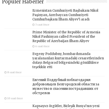
Popüler Haberler
Ermenistan Cumhuriyeti Başbakanı Nikol
Paşinyan, Azerbaycan Cumhuriyeti
Cumhurbaşkanı İlham Aliyev’i aradı
3 saat önce
Prime Minister of the Republic of Armenia
Nikol Pashinyan called President of the
Republic of Azerbaijan Ilham Aliyev
6 saat önce
Evgeny Poddubny, bombardımanda
yaralananları kurtarmadaki cesaretlerinden
dolayı Belgorod bölgesindeki gönüllülere
teşekkür etti
8 saat önce
Евгений Поддубный поблагодарил
добровольцев Белгородской области за
мужество в спасении пострадавших от
обстрелов
10 saat önce
Kapsayıcı örgütler, Birleşik Rusya’nın yeni