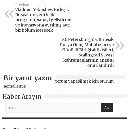
Previous
Vladimir Yakushev: Birleşik
Rusya’nın yeni halk
programı, sanayi geliştirme
ve inovasyona ayrılmış ayrı
bir bölüm içerecek
Next
St. Petersburg’da, Birleşik
Rusya Genç Muhafızları ve
Gönüllü Birliği aktivistleri,
Stalingrad Savaşı
kahramanlarının anısını
onurlandırdı
Bir yanıt yazın
Yorum yapabilmek için
oturum
açmalısınız
.
Haber Arayın