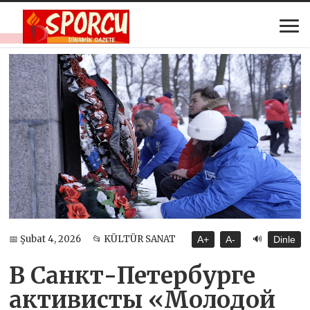
🔊
📅 Şubat 4, 2026
📂 KÜLTÜR SANAT
A+
A-
Dinle
В Санкт-Петербурге
активисты «Молодой