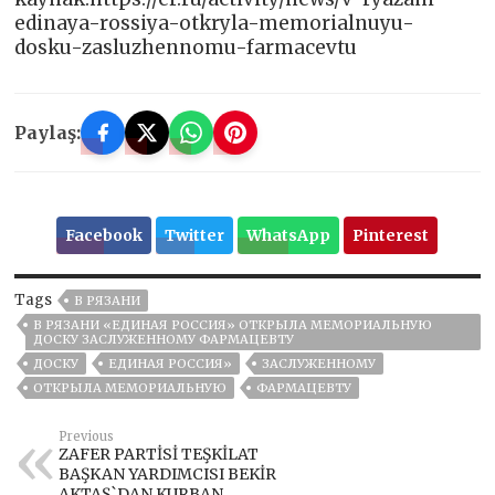
edinaya-rossiya-otkryla-memorialnuyu-
dosku-zasluzhennomu-farmacevtu
Paylaş:
Facebook
Twitter
WhatsApp
Pinterest
Tags
В РЯЗАНИ
В РЯЗАНИ «ЕДИНАЯ РОССИЯ» ОТКРЫЛА МЕМОРИАЛЬНУЮ
ДОСКУ ЗАСЛУЖЕННОМУ ФАРМАЦЕВТУ
ДОСКУ
ЕДИНАЯ РОССИЯ»
ЗАСЛУЖЕННОМУ
ОТКРЫЛА МЕМОРИАЛЬНУЮ
ФАРМАЦЕВТУ
Previous
ZAFER PARTİSİ TEŞKİLAT
BAŞKAN YARDIMCISI BEKİR
AKTAŞ`DAN KURBAN