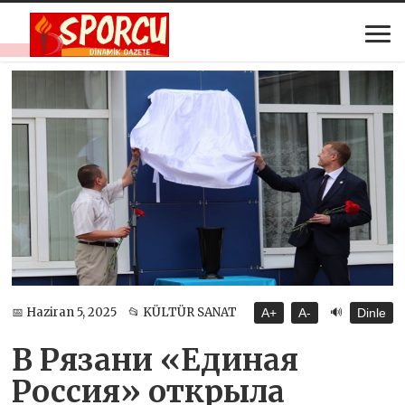
🔊
📅 Haziran 5, 2025
📂 KÜLTÜR SANAT
A+
A-
Dinle
В Рязани «Единая
Россия» открыла