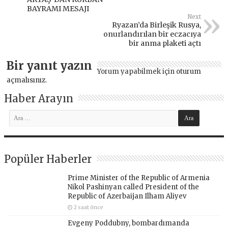
BAYRAMI MESAJI
Next
Ryazan’da Birleşik Rusya,
onurlandırılan bir eczacıya
bir anma plaketi açtı
Bir yanıt yazın
Yorum yapabilmek için
oturum
açmalısınız
.
Haber Arayın
Popüler Haberler
Prime Minister of the Republic of Armenia
Nikol Pashinyan called President of the
Republic of Azerbaijan Ilham Aliyev
2 saat önce
Evgeny Poddubny, bombardımanda