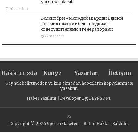
yardımcı olacak
20 saat önce
Волонтёры «Молодой Гвардии Единой
России» помогут белгородцам с
огнетушителями и генераторами
22 saat önce
Hakkımızda
Künye
Yazarlar
İletişim
Kaynak belirtmeden ve izin almadan haberlerin kopyalanması
yasaktır.
Haber Yazılımı
| Developer By;
BEYNSOFT
Copyright © 2026 Sporcu Gazetesi - Bütün Hakları Saklıdır.