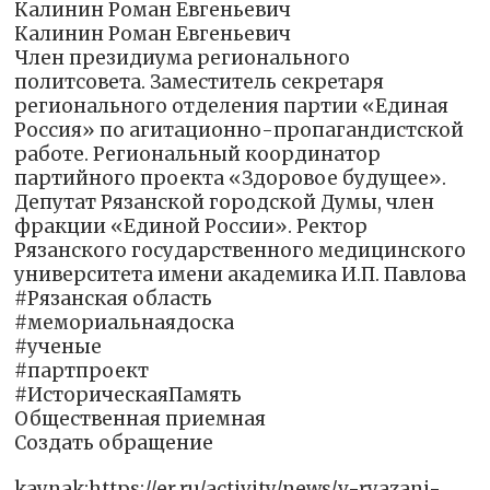
Калинин Роман Евгеньевич
Калинин Роман Евгеньевич
Член президиума регионального
политсовета. Заместитель секретаря
регионального отделения партии «Единая
Россия» по агитационно-пропагандистской
работе. Региональный координатор
партийного проекта «Здоровое будущее».
Депутат Рязанской городской Думы, член
фракции «Единой России». Ректор
Рязанского государственного медицинского
университета имени академика И.П. Павлова
#Рязанская область
#мемориальнаядоска
#ученые
#партпроект
#ИсторическаяПамять
Общественная приемная
Создать обращение
kaynak:https://er.ru/activity/news/v-ryazani-