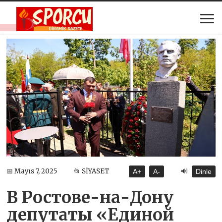
🔊
📅 Mayıs 7, 2025
📂 SİYASET
A+
A-
Dinle
В Ростове-на-Дону
депутаты «Единой