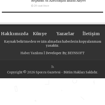
Republic of Azerbaijan Ilham Aliyev
20 saat önce
Hakkımızda
Künye
Yazarlar
İletişim
Kaynak belirtmeden ve izin almadan haberlerin kopyalanması
yasaktır.
Haber Yazılımı
| Developer By;
BEYNSOFT
Copyright © 2026 Sporcu Gazetesi - Bütün Hakları Saklıdır.