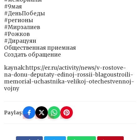
#9мая
#ДеньПобеды
#регионы
#Мирзалиев
#Рожков
#Дирацуян
Общественная приемная
Создать обращение
kaynak:https://er.ru/activity/news/v-rostove-
na-donu-deputaty-edinoj-rossii-blagoustroili-
memorial-uchastnika-velikoj-otechestvennoj-
vojny
Paylaş: