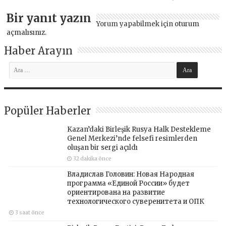
Bir yanıt yazın
Yorum yapabilmek için
oturum
açmalısınız
.
Haber Arayın
Popüler Haberler
Kazan’daki Birleşik Rusya Halk Destekleme
Genel Merkezi’nde felsefi resimlerden
oluşan bir sergi açıldı
32 dakika önce
Владислав Головин: Новая Народная
программа «Единой России» будет
ориентирована на развитие
технологического суверенитета и ОПК
3 saat önce