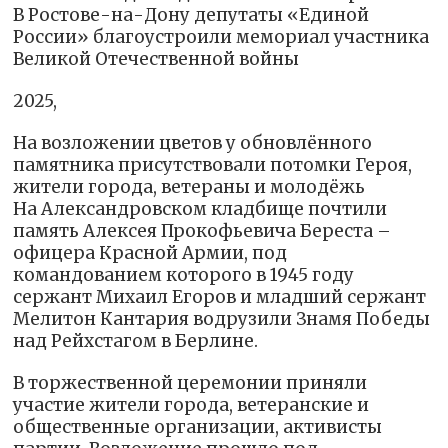
В Ростове-на-Дону депутаты «Единой
России» благоустроили мемориал участника
Великой Отечественной войны
2025,
На возложении цветов у обновлённого
памятника присутствовали потомки Героя,
жители города, ветераны и молодёжь
На Александровском кладбище почтили
память Алексея Прокофьевича Береста –
офицера Красной Армии, под
командованием которого в 1945 году
сержант Михаил Егоров и младший сержант
Мелитон Кантария водрузили Знамя Победы
над Рейхстагом в Берлине.
В торжественной церемонии приняли
участие жители города, ветеранские и
общественные организации, активисты