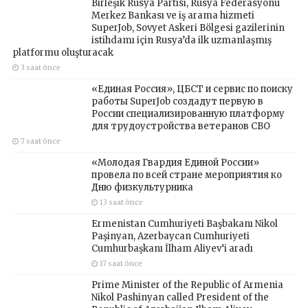
Birleşik Rusya Partisi, Rusya Federasyonu
Merkez Bankası ve iş arama hizmeti
SuperJob, Sovyet Askeri Bölgesi gazilerinin
istihdamı için Rusya’da ilk uzmanlaşmış
platformu oluşturacak
3 saat önce
«Единая Россия», ЦБСТ и сервис по поиску
работы SuperJob создадут первую в
России специализированную платформу
для трудоустройства ветеранов СВО
7 saat önce
«Молодая Гвардия Единой России»
провела по всей стране мероприятия ко
Дню физкультурника
13 saat önce
Ermenistan Cumhuriyeti Başbakanı Nikol
Paşinyan, Azerbaycan Cumhuriyeti
Cumhurbaşkanı İlham Aliyev’i aradı
17 saat önce
Prime Minister of the Republic of Armenia
Nikol Pashinyan called President of the