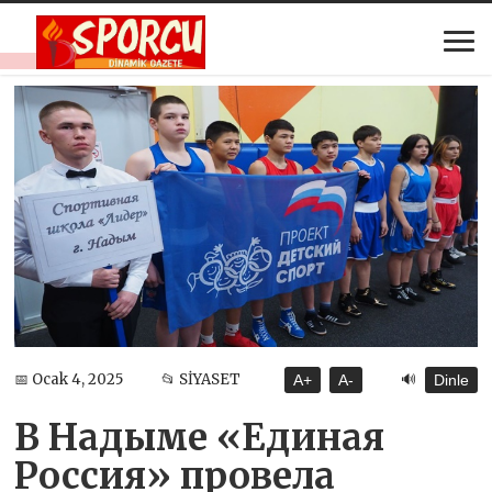
🔊
📅 Ocak 4, 2025
📂 SİYASET
A+
A-
Dinle
В Надыме «Единая
Россия» провела