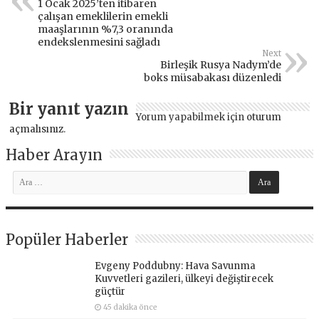
1 Ocak 2025’ten itibaren
çalışan emeklilerin emekli
maaşlarının %7,3 oranında
endekslenmesini sağladı
Next
Birleşik Rusya Nadym’de
boks müsabakası düzenledi
Bir yanıt yazın
Yorum yapabilmek için
oturum
açmalısınız
.
Haber Arayın
Popüler Haberler
Evgeny Poddubny: Hava Savunma
Kuvvetleri gazileri, ülkeyi değiştirecek
güçtür
45 dakika önce