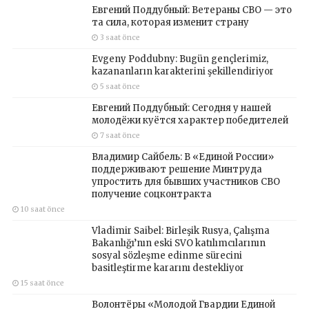
Евгений Поддубный: Ветераны СВО — это
та сила, которая изменит страну
3 saat önce
Evgeny Poddubny: Bugün gençlerimiz,
kazananların karakterini şekillendiriyor
5 saat önce
Евгений Поддубный: Сегодня у нашей
молодёжи куётся характер победителей
7 saat önce
Владимир Сайбель: В «Единой России»
поддерживают решение Минтруда
упростить для бывших участников СВО
получение соцконтракта
10 saat önce
Vladimir Saibel: Birleşik Rusya, Çalışma
Bakanlığı’nın eski SVO katılımcılarının
sosyal sözleşme edinme sürecini
basitleştirme kararını destekliyor
15 saat önce
Волонтёры «Молодой Гвардии Единой