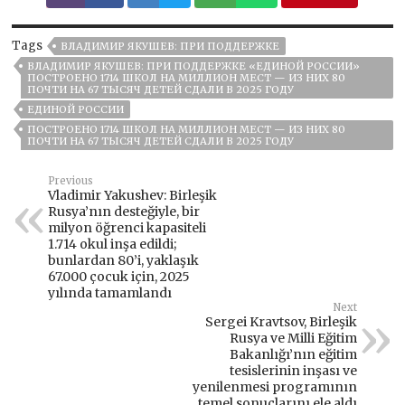
Tags
ВЛАДИМИР ЯКУШЕВ: ПРИ ПОДДЕРЖКЕ
ВЛАДИМИР ЯКУШЕВ: ПРИ ПОДДЕРЖКЕ «ЕДИНОЙ РОССИИ»
ПОСТРОЕНО 1714 ШКОЛ НА МИЛЛИОН МЕСТ — ИЗ НИХ 80
ПОЧТИ НА 67 ТЫСЯЧ ДЕТЕЙ СДАЛИ В 2025 ГОДУ
ЕДИНОЙ РОССИИ
ПОСТРОЕНО 1714 ШКОЛ НА МИЛЛИОН МЕСТ — ИЗ НИХ 80
ПОЧТИ НА 67 ТЫСЯЧ ДЕТЕЙ СДАЛИ В 2025 ГОДУ
Previous
Vladimir Yakushev: Birleşik
Rusya’nın desteğiyle, bir
milyon öğrenci kapasiteli
1.714 okul inşa edildi;
bunlardan 80’i, yaklaşık
67.000 çocuk için, 2025
yılında tamamlandı
Next
Sergei Kravtsov, Birleşik
Rusya ve Milli Eğitim
Bakanlığı’nın eğitim
tesislerinin inşası ve
yenilenmesi programının
temel sonuçlarını ele aldı