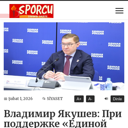
🔊
📅 Şubat 1, 2026
📂 SİYASET
A+
A-
Dinle
Владимир Якушев: При
поддержке «Единой