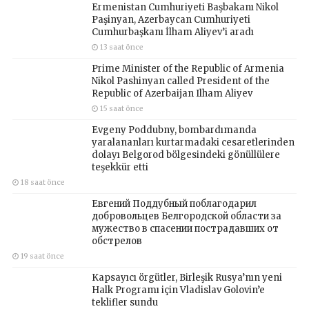
Ermenistan Cumhuriyeti Başbakanı Nikol
Paşinyan, Azerbaycan Cumhuriyeti
Cumhurbaşkanı İlham Aliyev’i aradı
13 saat önce
Prime Minister of the Republic of Armenia
Nikol Pashinyan called President of the
Republic of Azerbaijan Ilham Aliyev
15 saat önce
Evgeny Poddubny, bombardımanda
yaralananları kurtarmadaki cesaretlerinden
dolayı Belgorod bölgesindeki gönüllülere
teşekkür etti
18 saat önce
Евгений Поддубный поблагодарил
добровольцев Белгородской области за
мужество в спасении пострадавших от
обстрелов
19 saat önce
Kapsayıcı örgütler, Birleşik Rusya’nın yeni
Halk Programı için Vladislav Golovin’e
teklifler sundu