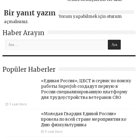
Bir yanıt yazın
Yorum yapabilmek için
oturum
açmalısınız
.
Haber Arayın
Popüler Haberler
«Единая Россия», ЦБСТ и сервис по поиску
работы SuperJob создадут первую в
России специализированную платформу
для трудоустройства ветеранов СВО
3 saat önce
«Молодая Гвардия Единой России»
провела по всей стране мероприятия ко
Дню физкультурника
9 saat önce