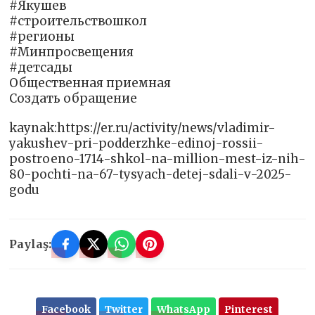
#Якушев
#строительствошкол
#регионы
#Минпросвещения
#детсады
Общественная приемная
Создать обращение
kaynak:https://er.ru/activity/news/vladimir-
yakushev-pri-podderzhke-edinoj-rossii-
postroeno-1714-shkol-na-million-mest-iz-nih-
80-pochti-na-67-tysyach-detej-sdali-v-2025-
godu
Paylaş:
Facebook
Twitter
WhatsApp
Pinterest