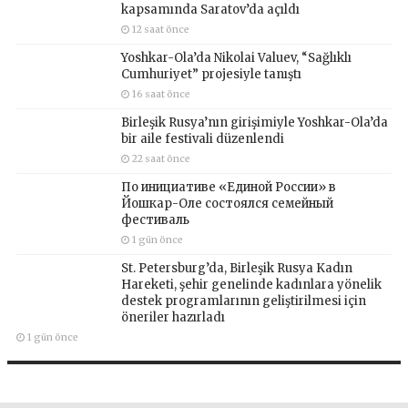
kapsamında Saratov’da açıldı
12 saat önce
Yoshkar-Ola’da Nikolai Valuev, “Sağlıklı
Cumhuriyet” projesiyle tanıştı
16 saat önce
Birleşik Rusya’nın girişimiyle Yoshkar-Ola’da
bir aile festivali düzenlendi
22 saat önce
По инициативе «Единой России» в
Йошкар-Оле состоялся семейный
фестиваль
1 gün önce
St. Petersburg’da, Birleşik Rusya Kadın
Hareketi, şehir genelinde kadınlara yönelik
destek programlarının geliştirilmesi için
öneriler hazırladı
1 gün önce