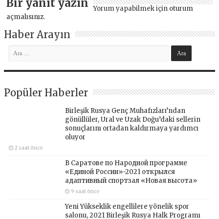
Bir yanıt yazın
Yorum yapabilmek için
oturum
açmalısınız
.
Haber Arayın
Popüler Haberler
Birleşik Rusya Genç Muhafızları’ndan
gönüllüler, Ural ve Uzak Doğu’daki sellerin
sonuçlarını ortadan kaldırmaya yardımcı
oluyor
2 saat önce
В Саратове по Народной программе
«Единой России»-2021 открылся
адаптивный спортзал «Новая высота»
9 saat önce
Yeni Yükseklik engellilere yönelik spor
salonu, 2021 Birleşik Rusya Halk Programı