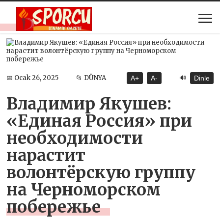
🔊
📅 Ocak 26, 2025
📂 DÜNYA
A+
A-
Dinle
Владимир Якушев:
«Единая Россия» при
необходимости
нарастит
волонтёрскую группу
на Черноморском
побережье