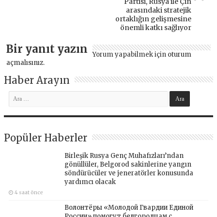
Partisi, Rusya ile Çin
arasındaki stratejik
ortaklığın gelişmesine
önemli katkı sağlıyor
Bir yanıt yazın
Yorum yapabilmek için
oturum
açmalısınız
.
Haber Arayın
Popüler Haberler
Birleşik Rusya Genç Muhafızları’ndan
gönüllüler, Belgorod sakinlerine yangın
söndürücüler ve jeneratörler konusunda
yardımcı olacak
4 saat önce
Волонтёры «Молодой Гвардии Единой
России» помогут белгородцам с