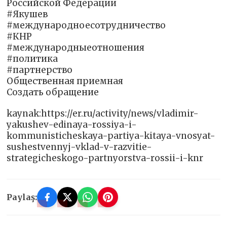
Российской Федерации
#Якушев
#международноесотрудничество
#КНР
#международныеотношения
#политика
#партнерство
Общественная приемная
Создать обращение
kaynak:https://er.ru/activity/news/vladimir-
yakushev-edinaya-rossiya-i-
kommunisticheskaya-partiya-kitaya-vnosyat-
sushestvennyj-vklad-v-razvitie-
strategicheskogo-partnyorstva-rossii-i-knr
Paylaş: