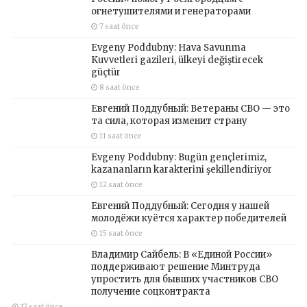
огнетушителями и генераторами
7 saat önce
Evgeny Poddubny: Hava Savunma
Kuvvetleri gazileri, ülkeyi değiştirecek
güçtür
8 saat önce
Евгений Поддубный: Ветераны СВО — это
та сила, которая изменит страну
11 saat önce
Evgeny Poddubny: Bugün gençlerimiz,
kazananların karakterini şekillendiriyor
12 saat önce
Евгений Поддубный: Сегодня у нашей
молодёжи куётся характер победителей
15 saat önce
Владимир Сайбель: В «Единой России»
поддерживают решение Минтруда
упростить для бывших участников СВО
получение соцконтракта
17 saat önce