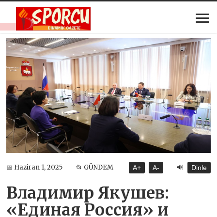
🔊
📅 Haziran 1, 2025
📂 GÜNDEM
A+
A-
Dinle
Владимир Якушев:
«Единая Россия» и