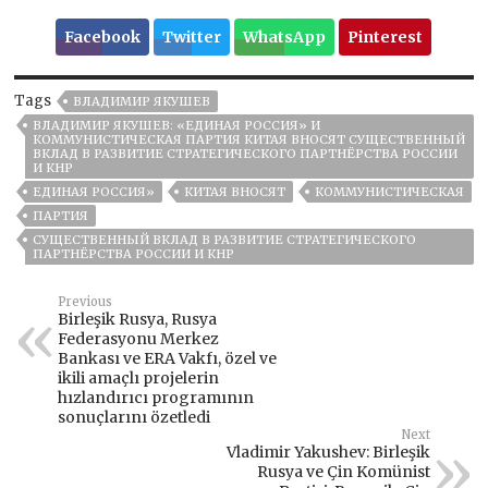
Facebook
Twitter
WhatsApp
Pinterest
Tags
ВЛАДИМИР ЯКУШЕВ
ВЛАДИМИР ЯКУШЕВ: «ЕДИНАЯ РОССИЯ» И
КОММУНИСТИЧЕСКАЯ ПАРТИЯ КИТАЯ ВНОСЯТ СУЩЕСТВЕННЫЙ
ВКЛАД В РАЗВИТИЕ СТРАТЕГИЧЕСКОГО ПАРТНЁРСТВА РОССИИ
И КНР
ЕДИНАЯ РОССИЯ»
КИТАЯ ВНОСЯТ
КОММУНИСТИЧЕСКАЯ
ПАРТИЯ
СУЩЕСТВЕННЫЙ ВКЛАД В РАЗВИТИЕ СТРАТЕГИЧЕСКОГО
ПАРТНЁРСТВА РОССИИ И КНР
Previous
Birleşik Rusya, Rusya
Federasyonu Merkez
Bankası ve ERA Vakfı, özel ve
ikili amaçlı projelerin
hızlandırıcı programının
sonuçlarını özetledi
Next
Vladimir Yakushev: Birleşik
Rusya ve Çin Komünist