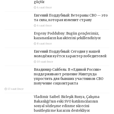
güçtür
4 saat önce
Евгений Поддубный: Ветераны СВО — это
та сила, которая изменит страну
6 saat önce
Evgeny Poddubny: Bugün gençlerimiz,
kazananların karakterini şekillendiriyor
8 saat önce
Евгений Поддубный: Сегодня у нашей
молодёжи куётся характер победителей
10 saat önce
Владимир Сайбель: В «Единой России»
поддерживают решение Минтруда
упростить для бывших участников СВО
получение соцконтракта
13 saat önce
Vladimir Saibel: Birleşik Rusya, Çalışma
Bakanlığı’nın eski SVO katılımcılarının
sosyal sözleşme edinme sürecini
basitleştirme kararını destekliyor