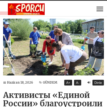
🔊
📅 Haziran 18, 2026
📂 GÜNDEM
A+
A-
Dinle
Активисты «Единой
России» благоустроили