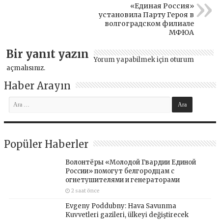
«Единая Россия»
установила Парту Героя в
волгоградском филиале
МФЮА
Bir yanıt yazın
Yorum yapabilmek için
oturum
açmalısınız
.
Haber Arayın
Popüler Haberler
Волонтёры «Молодой Гвардии Единой
России» помогут белгородцам с
огнетушителями и генераторами
2 saat önce
Evgeny Poddubny: Hava Savunma
Kuvvetleri gazileri, ülkeyi değiştirecek