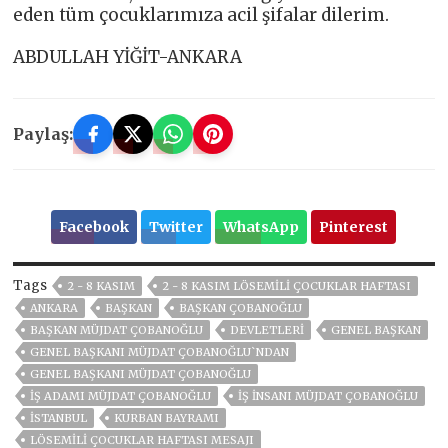
eden tüm çocuklarımıza acil şifalar dilerim.
ABDULLAH YİĞİT-ANKARA
Paylaş:
Facebook
Twitter
WhatsApp
Pinterest
Tags
2 - 8 KASIM
2 - 8 KASIM LÖSEMILI ÇOCUKLAR HAFTASI
ANKARA
BAŞKAN
BAŞKAN ÇOBANOĞLU
BAŞKAN MÜJDAT ÇOBANOĞLU
DEVLETLERI
GENEL BAŞKAN
GENEL BAŞKANI MÜJDAT ÇOBANOĞLU`NDAN
GENEL BAŞKANI MÜJDAT ÇOBANOĞLU
IŞ ADAMI MÜJDAT ÇOBANOĞLU
IŞ INSANI MÜJDAT ÇOBANOĞLU
ISTANBUL
KURBAN BAYRAMI
LÖSEMİLİ ÇOCUKLAR HAFTASI MESAJI