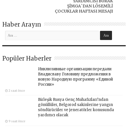
YARDIMCISI BURAK
ŞİMGA`DAN LÖSEMİLİ
ÇOCUKLAR HAFTASI MESAJI
Haber Arayın
Popüler Haberler
Инклюзивные организации передали
Владиславу Головину предложения в
новую Народную программу «Единой
России»
2 saat önce
Birleşik Rusya Genç Muhafızları’ndan
gönüllüler, Belgorod sakinlerine yangın
söndürücüler ve jeneratörler konusunda
yardımcı olacak
9 saat önce