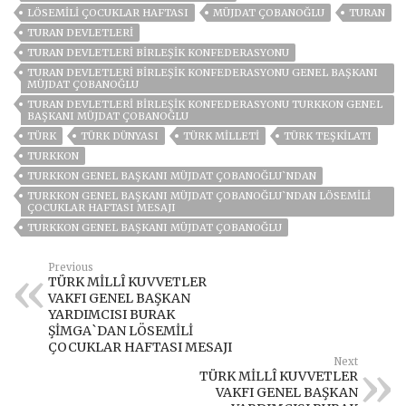
LÖSEMILI ÇOCUKLAR HAFTASI
MÜJDAT ÇOBANOĞLU
TURAN
TURAN DEVLETLERI
TURAN DEVLETLERI BIRLEŞIK KONFEDERASYONU
TURAN DEVLETLERI BIRLEŞIK KONFEDERASYONU GENEL BAŞKANI
MÜJDAT ÇOBANOĞLU
TURAN DEVLETLERI BIRLEŞIK KONFEDERASYONU TURKKON GENEL
BAŞKANI MÜJDAT ÇOBANOĞLU
TÜRK
TÜRK DÜNYASI
TÜRK MİLLETİ
TÜRK TEŞKILATI
TURKKON
TURKKON GENEL BAŞKANI MÜJDAT ÇOBANOĞLU`NDAN
TURKKON GENEL BAŞKANI MÜJDAT ÇOBANOĞLU`NDAN LÖSEMİLİ
ÇOCUKLAR HAFTASI MESAJI
TURKKON GENEL BAŞKANI MÜJDAT ÇOBANOĞLU
Previous
TÜRK MİLLÎ KUVVETLER
VAKFI GENEL BAŞKAN
YARDIMCISI BURAK
ŞİMGA`DAN LÖSEMİLİ
ÇOCUKLAR HAFTASI MESAJI
Next
TÜRK MİLLÎ KUVVETLER
VAKFI GENEL BAŞKAN