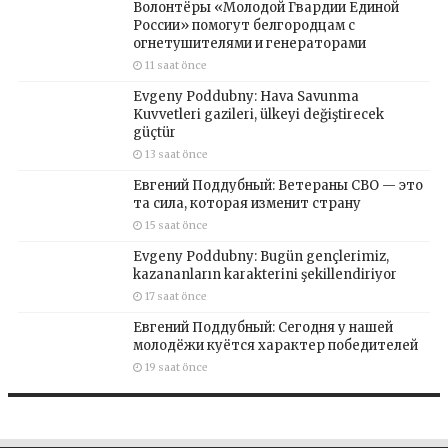
Волонтёры «Молодой Гвардии Единой
России» помогут белгородцам с
огнетушителями и генераторами
11 saat önce
Evgeny Poddubny: Hava Savunma
Kuvvetleri gazileri, ülkeyi değiştirecek
güçtür
13 saat önce
Евгений Поддубный: Ветераны СВО — это
та сила, которая изменит страну
15 saat önce
Evgeny Poddubny: Bugün gençlerimiz,
kazananların karakterini şekillendiriyor
17 saat önce
Евгений Поддубный: Сегодня у нашей
молодёжи куётся характер победителей
19 saat önce