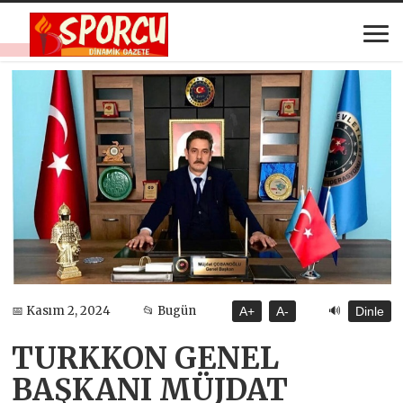
🔊
📅 Kasım 2, 2024
📂 Bugün
A+
A-
Dinle
TURKKON GENEL
BAŞKANI MÜJDAT