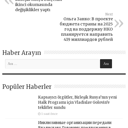
ikinci okumasında
değişiklikler yaptı
Next
Ольга Занко: В проекте
бюджета страны на 2025
год на поддержку НКО
планируется направить
419 миллиардов рублей
Haber Arayın
Popüler Haberler
Kapsayıcı örgütler, Birleşik Rusya’nın yeni
Halk Programı için Vladislav Golovin’e
teklifler sundu
1 saat önce
Инклюзивные организации передали
Владиславу Головину предложения в