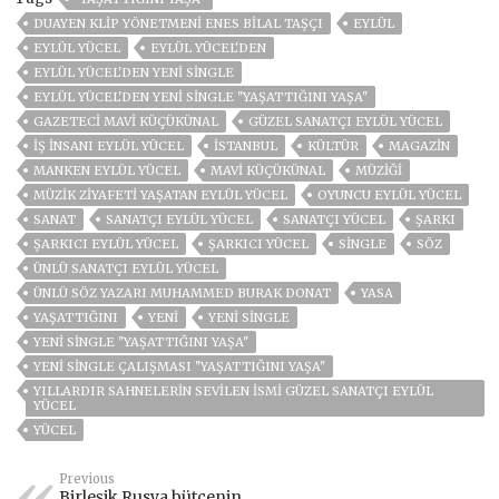
DUAYEN KLIP YÖNETMENI ENES BILAL TAŞÇI
EYLÜL
EYLÜL YÜCEL
EYLÜL YÜCEL'DEN
EYLÜL YÜCEL'DEN YENİ SİNGLE
EYLÜL YÜCEL'DEN YENİ SİNGLE ''YAŞATTIĞINI YAŞA''
GAZETECI MAVİ KÜÇÜKÜNAL
GÜZEL SANATÇI EYLÜL YÜCEL
IŞ INSANI EYLÜL YÜCEL
ISTANBUL
KÜLTÜR
MAGAZİN
MANKEN EYLÜL YÜCEL
MAVİ KÜÇÜKÜNAL
MÜZIĞI
MÜZIK ZIYAFETI YAŞATAN EYLÜL YÜCEL
OYUNCU EYLÜL YÜCEL
SANAT
SANATÇI EYLÜL YÜCEL
SANATÇI YÜCEL
ŞARKI
ŞARKICI EYLÜL YÜCEL
ŞARKICI YÜCEL
SİNGLE
SÖZ
ÜNLÜ SANATÇI EYLÜL YÜCEL
ÜNLÜ SÖZ YAZARI MUHAMMED BURAK DONAT
YASA
YAŞATTIĞINI
YENİ
YENİ SİNGLE
YENİ SİNGLE ''YAŞATTIĞINI YAŞA''
YENI SINGLE ÇALIŞMASI ''YAŞATTIĞINI YAŞA''
YILLARDIR SAHNELERIN SEVILEN ISMI GÜZEL SANATÇI EYLÜL
YÜCEL
YÜCEL
Previous
Birleşik Rusya bütçenin