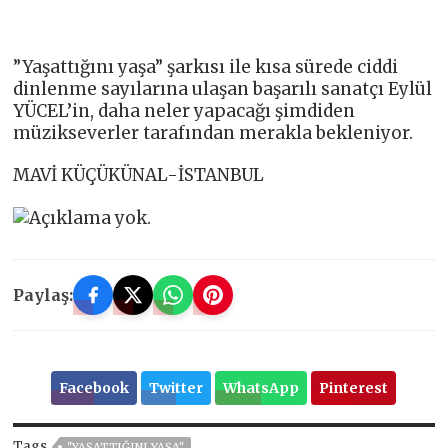
”Yaşattığını yaşa” şarkısı ile kısa sürede ciddi
dinlenme sayılarına ulaşan başarılı sanatçı Eylül
YÜCEL’in, daha neler yapacağı şimdiden
müzikseverler tarafından merakla bekleniyor.
MAVİ KÜÇÜKÜNAL-İSTANBUL
Paylaş:
Facebook
Twitter
WhatsApp
Pinterest
Tags
''YAŞATTIĞINI YAŞA''