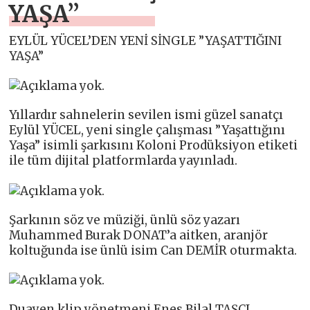
YAŞA”
EYLÜL YÜCEL’DEN YENİ SİNGLE ”YAŞATTIĞINI
YAŞA”
Yıllardır sahnelerin sevilen ismi güzel sanatçı
Eylül YÜCEL, yeni single çalışması ”Yaşattığını
Yaşa” isimli şarkısını Koloni Prodüksiyon etiketi
ile tüm dijital platformlarda yayınladı.
Şarkının söz ve müziği, ünlü söz yazarı
Muhammed Burak DONAT’a aitken, aranjör
koltuğunda ise ünlü isim Can DEMİR oturmakta.
Duayen klip yönetmeni Enes Bilal TAŞÇI