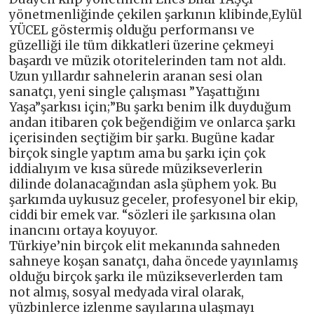
yönetmenliğinde çekilen şarkının klibinde,Eylül
YÜCEL göstermiş olduğu performansı ve
güzelliği ile tüm dikkatleri üzerine çekmeyi
başardı ve müzik otoritelerinden tam not aldı.
Uzun yıllardır sahnelerin aranan sesi olan
sanatçı, yeni single çalışması ”Yaşattığını
Yaşa”şarkısı için;”Bu şarkı benim ilk duyduğum
andan itibaren çok beğendiğim ve onlarca şarkı
içerisinden seçtiğim bir şarkı. Bugüne kadar
birçok single yaptım ama bu şarkı için çok
iddialıyım ve kısa sürede müzikseverlerin
dilinde dolanacağından asla şüphem yok. Bu
şarkımda uykusuz geceler, profesyonel bir ekip,
ciddi bir emek var. “sözleri ile şarkısına olan
inancını ortaya koyuyor.
Türkiye’nin birçok elit mekanında sahneden
sahneye koşan sanatçı, daha öncede yayınlamış
olduğu birçok şarkı ile müzikseverlerden tam
not almış, sosyal medyada viral olarak,
yüzbinlerce izlenme sayılarına ulaşmayı