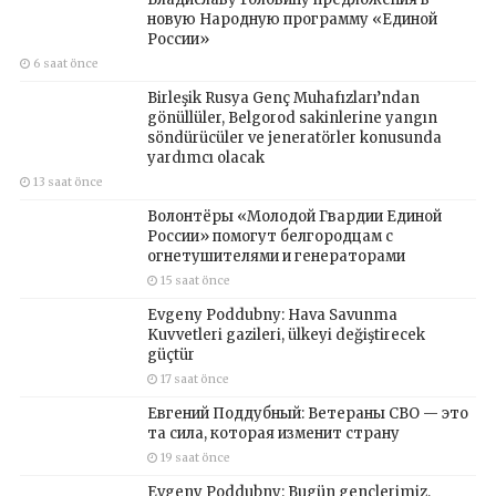
новую Народную программу «Единой
России»
6 saat önce
Birleşik Rusya Genç Muhafızları’ndan
gönüllüler, Belgorod sakinlerine yangın
söndürücüler ve jeneratörler konusunda
yardımcı olacak
13 saat önce
Волонтёры «Молодой Гвардии Единой
России» помогут белгородцам с
огнетушителями и генераторами
15 saat önce
Evgeny Poddubny: Hava Savunma
Kuvvetleri gazileri, ülkeyi değiştirecek
güçtür
17 saat önce
Евгений Поддубный: Ветераны СВО — это
та сила, которая изменит страну
19 saat önce
Evgeny Poddubny: Bugün gençlerimiz,