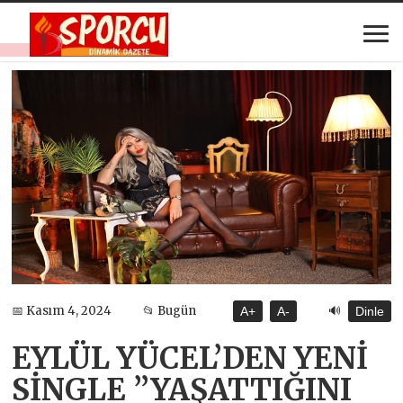
🔊
📅 Kasım 4, 2024
📂 Bugün
A+
A-
Dinle
EYLÜL YÜCEL’DEN YENİ
SİNGLE ”YAŞATTIĞINI