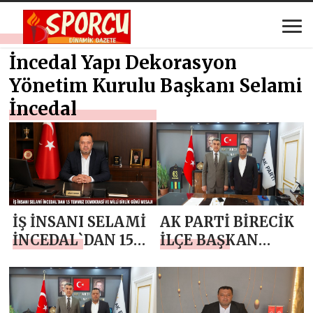
İncedal Yapı Dekorasyon
Yönetim Kurulu Başkanı Selami
İncedal
İŞ İNSANI SELAMİ
AK PARTİ BİRECİK
İNCEDAL`DAN 15
İLÇE BAŞKAN
TEMMUZ
ADAY ADAYI
DEMOKRASİ VE
SELAMİ İNCEDAL
MİLLİ BİRLİK
`DAN AK PARTİ
GÜNÜ MESAJI
ŞANLIURFA İL