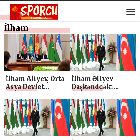
İlham
İlham Aliyev, Orta
İlham Əliyev
Asya Devlet
Daşkənddəki
Başkanları 7.
Konqres
İstişare
Mərkəzinə gəlib
Toplantısı’na hitap
etti