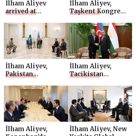
Ilham Aliyev
İlham Aliyev,
arrived at
Taşkent Kongre
Congress Center
Merkezi’ne geldi
in Tashkent
İlham Aliyev,
İlham Aliyev,
Pakistan
Tacikistan
Başbakanı ile
Cumhurbaşkanı
sınırlı formatta bir
İmamali Rahmon
toplantı
ile Duşanbe’de baş
gerçekleştirdi
başa bir görüşme
gerçekleştirdi.
İlham Aliyev,
İlham Aliyev, New