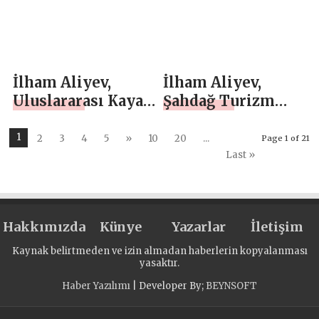
İlham Aliyev,
İlham Aliyev,
Uluslararası Kayak
Şahdağ Turizm
ve Snowboard
Kompleksi’nde yer
Federasyonu
alan “Göl Kenarı”
1
2
3
4
5
»
10
20
...
Page 1 of 21
Başkanı’nı kabul
otelinde yürütülen
Last »
etti
çalışmalar ve
“Kayak Kulübü”
binasının inşaatı
Hakkımızda
Künye
Yazarlar
İletişim
ile tanıştı.
Kaynak belirtmeden ve izin almadan haberlerin kopyalanması
yasaktır.
Haber Yazılımı
| Developer By;
BEYNSOFT