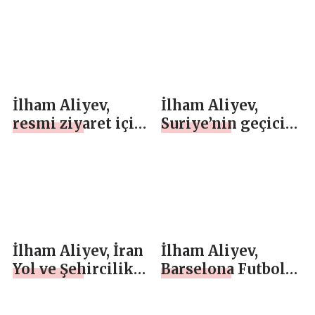
ziyaretini
Komitesi Başkanı
tamamladı
ile bir araya geldi
İlham Aliyev,
İlham Aliyev,
resmi ziyaret için
Suriye’nin geçici
Çin’e geldi
Cumhurbaşkanı ile
Antalya’da bir
araya geldi
İlham Aliyev, İran
İlham Aliyev,
Yol ve Şehircilik
Barselona Futbol
Bakanı’nı kabul
Kulübü Başkanı’nı
etti
kabul etti