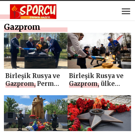
Gazprom
Birleşik Rusya ve
Birleşik Rusya ve
Gazprom, Perm
Gazprom, ülke
Bölgesi’nin
genelindeki
Osinsky
anıtlarda Ebedi
Mahallesi’nde
Alevlerin
Ebedi Ateşi yaktı
yakılmasını
sağladı