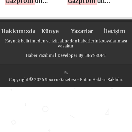
Gazprom’un
Gazprom’un
desteğiyle
desteğiyle tatil
Kaliningrad
kenti Soçi’nin
Bölgesi’ndeki
Golovinka
Hakkımızda
Romanovo
Künye
köyünde Ebedi
Yazarlar
İletişim
köyünde Ebedi
Ateş yakıldı
Kaynak belirtmeden ve izin almadan haberlerin kopyalanması
Alev yakıldı
yasaktır.
Haber Yazılımı
| Developer By;
BEYNSOFT
Copyright © 2026 Sporcu Gazetesi - Bütün Hakları Saklıdır.