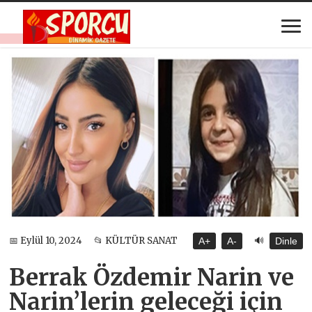
🔊
📅 Eylül 10, 2024
📂 KÜLTÜR SANAT
A+
A-
Dinle
Berrak Özdemir Narin ve
Narin’lerin geleceği için