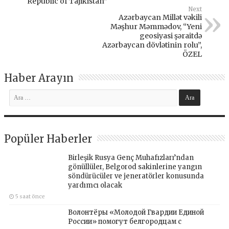
Republic of Tajikistan”
Next
Azərbaycan Millət vəkili
Məşhur Məmmədov, “Yeni
geosiyasi şəraitdə
Azərbaycan dövlətinin rolu”,
ÖZEL
Haber Arayın
Popüler Haberler
Birleşik Rusya Genç Muhafızları’ndan
gönüllüler, Belgorod sakinlerine yangın
söndürücüler ve jeneratörler konusunda
yardımcı olacak
5 saat önce
Волонтёры «Молодой Гвардии Единой
России» помогут белгородцам с