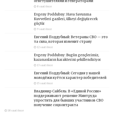
огнетушителями и генераторами
8 saat önce
Evgeny Poddubny: Hava Savunma
Kuvvetleri gazileri, ülkeyi değiştirecek
güçtür
9 saat önce
Евгений Поддубный: Ветераны СВО — это
та сила, которая изменит страну
12 saat önce
Evgeny Poddubny: Bugün gençlerimiz,
kazananların karakterini şekillendiriyor
13 saat önce
Евгений Поддубный: Сегодня у нашей
молодёжи куётся характер победителей
15 saat önce
Владимир Сайбель: В «Единой России»
поддерживают решение Минтруда
упростить для бывших участников СВО
получение соцконтракта
18 saat önce