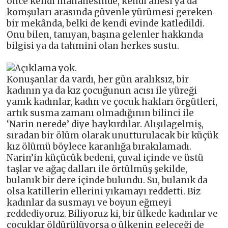
önce kendi mahallesinde, kendi ailesi ya da
komşuları arasında güvenle yürümesi gereken
bir mekânda, belki de kendi evinde katledildi.
Onu bilen, tanıyan, başına gelenler hakkında
bilgisi ya da tahmini olan herkes sustu.
Konuşanlar da vardı, her gün aralıksız, bir
kadının ya da kız çocuğunun acısı ile yüreği
yanık kadınlar, kadın ve çocuk hakları örgütleri,
artık susma zamanı olmadığının bilinci ile
‘Narin nerede’ diye haykırdılar. Alışılagelmiş,
sıradan bir ölüm olarak unutturulacak bir küçük
kız ölümü böylece karanlığa bırakılamadı.
Narin’in küçücük bedeni, çuval içinde ve üstü
taşlar ve ağaç dalları ile örtülmüş şekilde,
bulanık bir dere içinde bulundu. Su, bulanık da
olsa katillerin ellerini yıkamayı reddetti. Biz
kadınlar da susmayı ve boyun eğmeyi
reddediyoruz. Biliyoruz ki, bir ülkede kadınlar ve
çocuklar öldürülüyorsa o ülkenin geleceği de