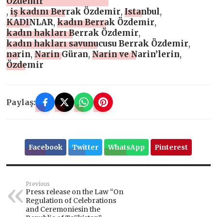
Özdemir
,
iş kadını Berrak Özdemir
,
Istanbul
,
KADINLAR
,
kadın Berrak Özdemir
,
kadın hakları Berrak Özdemir
,
kadın hakları savunucusu Berrak Özdemir
,
narin
,
Narin Güran
,
Narin ve Narin’lerin
,
Özdemir
Paylaş:
Facebook
Twitter
WhatsApp
Pinterest
Previous
Press release on the Law “On
Regulation of Celebrations
and Ceremoniesin the