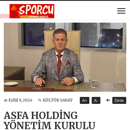
🔊
📅 Eylül 9, 2024
📂 KÜLTÜR SANAT
A+
A-
Dinle
ASFA HOLDİNG
YÖNETİM KURULU