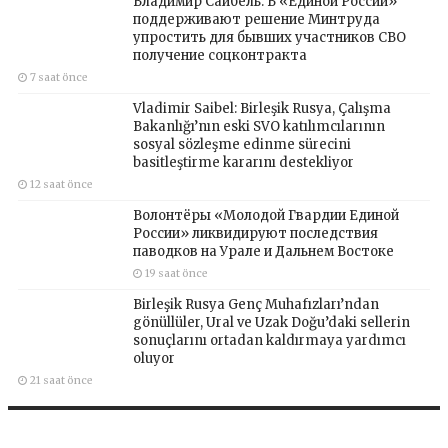
Владимир Сайбель: В «Единой России»
поддерживают решение Минтруда
упростить для бывших участников СВО
получение соцконтракта
7 saat önce
Vladimir Saibel: Birleşik Rusya, Çalışma
Bakanlığı’nın eski SVO katılımcılarının
sosyal sözleşme edinme sürecini
basitleştirme kararını destekliyor
12 saat önce
Волонтёры «Молодой Гвардии Единой
России» ликвидируют последствия
паводков на Урале и Дальнем Востоке
19 saat önce
Birleşik Rusya Genç Muhafızları’ndan
gönüllüler, Ural ve Uzak Doğu’daki sellerin
sonuçlarını ortadan kaldırmaya yardımcı
oluyor
21 saat önce