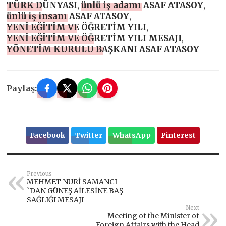
TÜRK DÜNYASI
,
ünlü iş adamı ASAF ATASOY
,
ünlü iş insanı ASAF ATASOY
,
YENİ EĞİTİM VE ÖĞRETİM YILI
,
YENİ EĞİTİM VE ÖĞRETİM YILI MESAJI
,
YÖNETİM KURULU BAŞKANI ASAF ATASOY
Paylaş:
Facebook
Twitter
WhatsApp
Pinterest
Previous
MEHMET NURİ SAMANCI
`DAN GÜNEŞ AİLESİNE BAŞ
SAĞLIĞI MESAJI
Next
Meeting of the Minister of
Foreign Affairs with the Head