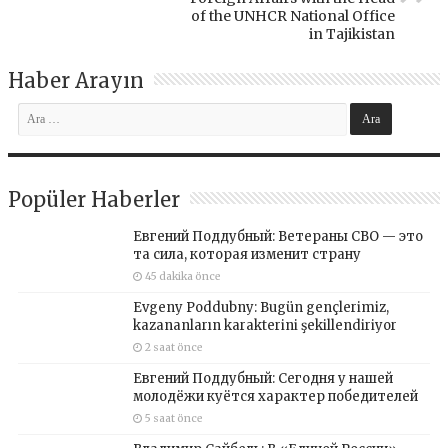
of the UNHCR National Office
in Tajikistan
Haber Arayın
Popüler Haberler
Евгений Поддубный: Ветераны СВО — это
та сила, которая изменит страну
45 dakika önce
Evgeny Poddubny: Bugün gençlerimiz,
kazananların karakterini şekillendiriyor
2 saat önce
Евгений Поддубный: Сегодня у нашей
молодёжи куётся характер победителей
5 saat önce