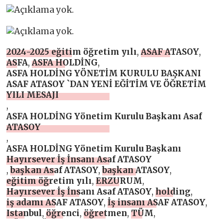
2024-2025 eğitim öğretim yılı
,
ASAF ATASOY
,
ASFA
,
ASFA HOLDİNG
,
ASFA HOLDİNG YÖNETİM KURULU BAŞKANI
ASAF ATASOY `DAN YENİ EĞİTİM VE ÖĞRETİM
YILI MESAJI
,
ASFA HOLDİNG Yönetim Kurulu Başkanı Asaf
ATASOY
,
ASFA HOLDİNG Yönetim Kurulu Başkanı
Hayırsever İş İnsanı Asaf ATASOY
,
başkan Asaf ATASOY
,
başkan ATASOY
,
eğitim öğretim yılı
,
ERZURUM
,
Hayırsever İş İnsanı Asaf ATASOY
,
holding
,
iş adamı ASAF ATASOY
,
İş insanı ASAF ATASOY
,
Istanbul
,
öğrenci
,
öğretmen
,
TÜM
,