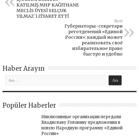
KATILMIŞ MHP KAĞITHANE
MECLİS ÜYESİ SELÇUK
YILMAZ`I ZİYARET ETTİ
Next
Губернаторы-секретари
реготделений «Единой
России»: каждый может
реализовать своё
избирательное право
быстро и удобно
Haber Arayın
Popüler Haberler
Инклюзивные организации передали
Владиславу Головину предложения в
новую Народную программу «Единой
России»