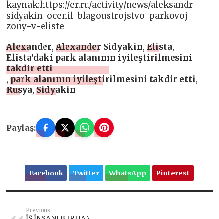
kaynak:https://er.ru/activity/news/aleksandr-
sidyakin-ocenil-blagoustrojstvo-parkovoj-
zony-v-eliste
Alexander
,
Alexander Sidyakin
,
Elista
,
Elista’daki park alanının iyileştirilmesini
takdir etti
,
park alanının iyileştirilmesini takdir etti
,
Rusya
,
Sidyakin
Paylaş:
Facebook
Twitter
WhatsApp
Pinterest
Previous
İŞ İNSANI BURHAN