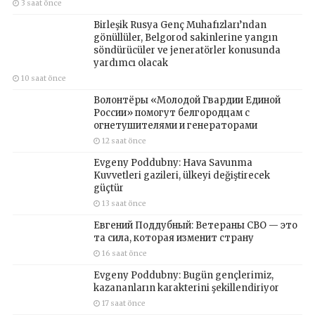
3 saat önce
Birleşik Rusya Genç Muhafızları’ndan
gönüllüler, Belgorod sakinlerine yangın
söndürücüler ve jeneratörler konusunda
yardımcı olacak
10 saat önce
Волонтёры «Молодой Гвардии Единой
России» помогут белгородцам с
огнетушителями и генераторами
12 saat önce
Evgeny Poddubny: Hava Savunma
Kuvvetleri gazileri, ülkeyi değiştirecek
güçtür
13 saat önce
Евгений Поддубный: Ветераны СВО — это
та сила, которая изменит страну
16 saat önce
Evgeny Poddubny: Bugün gençlerimiz,
kazananların karakterini şekillendiriyor
17 saat önce