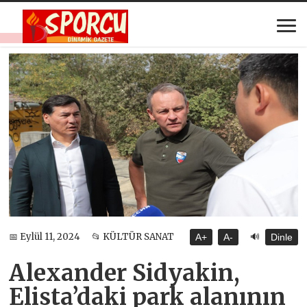
🔊
📅 Eylül 11, 2024
📂 KÜLTÜR SANAT
A+
A-
Dinle
Alexander Sidyakin,
Elista’daki park alanının