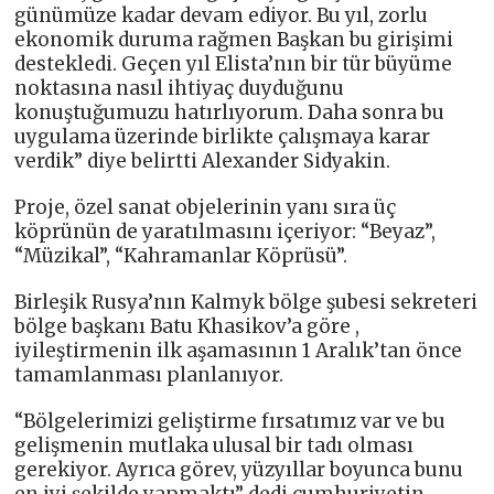
günümüze kadar devam ediyor. Bu yıl, zorlu
ekonomik duruma rağmen Başkan bu girişimi
destekledi. Geçen yıl Elista’nın bir tür büyüme
noktasına nasıl ihtiyaç duyduğunu
konuştuğumuzu hatırlıyorum. Daha sonra bu
uygulama üzerinde birlikte çalışmaya karar
verdik” diye belirtti Alexander Sidyakin.
Proje, özel sanat objelerinin yanı sıra üç
köprünün de yaratılmasını içeriyor: “Beyaz”,
“Müzikal”, “Kahramanlar Köprüsü”.
Birleşik Rusya’nın Kalmyk bölge şubesi sekreteri
bölge başkanı Batu Khasikov’a göre ,
iyileştirmenin ilk aşamasının 1 Aralık’tan önce
tamamlanması planlanıyor.
“Bölgelerimizi geliştirme fırsatımız var ve bu
gelişmenin mutlaka ulusal bir tadı olması
gerekiyor. Ayrıca görev, yüzyıllar boyunca bunu
en iyi şekilde yapmaktı” dedi cumhuriyetin