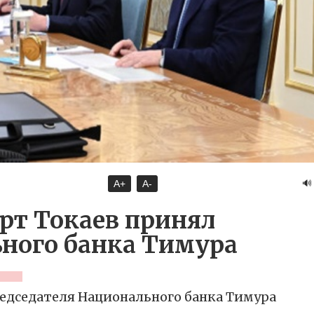
🔊
A+
A-
т Токаев принял
ьного банка Тимура
едседателя Национального банка Тимура