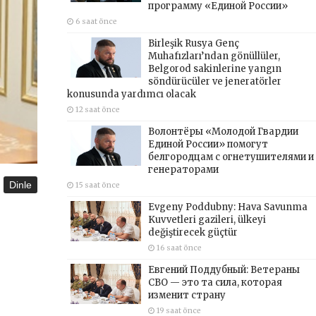
программу «Единой России»
6 saat önce
Birleşik Rusya Genç
Muhafızları’ndan gönüllüler,
Belgorod sakinlerine yangın
söndürücüler ve jeneratörler
konusunda yardımcı olacak
12 saat önce
Волонтёры «Молодой Гвардии
Единой России» помогут
белгородцам с огнетушителями и
генераторами
Dinle
15 saat önce
Evgeny Poddubny: Hava Savunma
Kuvvetleri gazileri, ülkeyi
değiştirecek güçtür
16 saat önce
Евгений Поддубный: Ветераны
СВО — это та сила, которая
изменит страну
19 saat önce