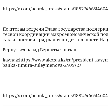
https://x.com/aqorda_press/status/1882746651460
По итогам встречи Глава государства подчер
тесной координации макроэкономической поли
также поставил ряд задач по деятельности Нац
Вернуться назад Вернуться назад
kaynak:https://www.akorda.kz/ru/prezident-kas
banka-timura-suleymenova-2405727
https://x.com/aqorda_press/status/1882746651460