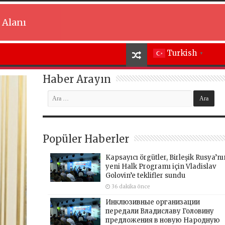
 Alanı
Turkish
▼
Haber Arayın
Popüler Haberler
Kapsayıcı örgütler, Birleşik Rusya’nı
yeni Halk Programı için Vladislav
Golovin’e teklifler sundu
36 dakika önce
Инклюзивные организации
передали Владиславу Головину
предложения в новую Народную