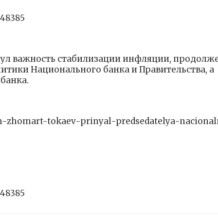
448385
кнул важность стабилизации инфляции, продолж
тики Национального банка и Правительства, а
банка.
ym-zhomart-tokaev-prinyal-predsedatelya-naciona
448385