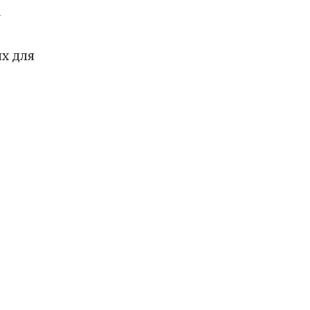
а
х для