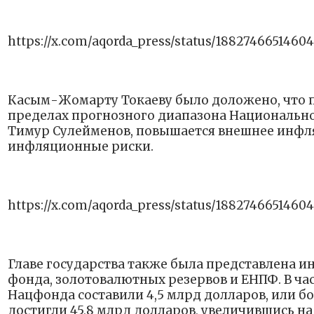
https://x.com/aqorda_press/status/1882746651460
Касым-Жомарту Токаеву было доложено, что п
пределах прогнозного диапазона Национальног
Тимур Сулейменов, повышается внешнее инфл
инфляционные риски.
https://x.com/aqorda_press/status/1882746651460
Главе государства также была представлена 
фонда, золотовалютных резервов и ЕНПФ. В час
Нацфонда составили 4,5 млрд долларов, или б
достигли 45,8 млрд долларов, увеличившись н