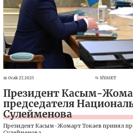
📅 Ocak 27, 2025
📂 SİYASET
Президент Касым-Жомар
председателя Национал
Сулейменова
Президент Касым-Жомарт Токаев принял пр
Сулейменова.