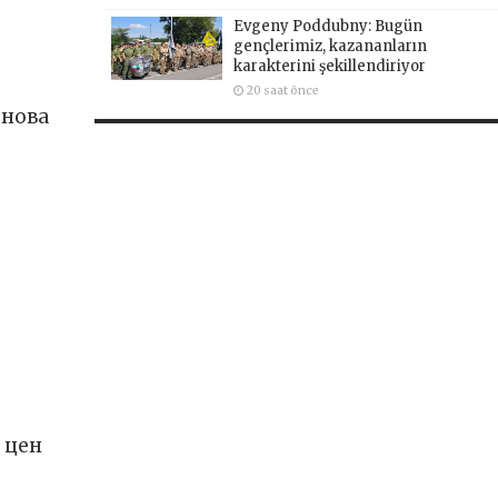
Evgeny Poddubny: Bugün
gençlerimiz, kazananların
karakterini şekillendiriyor
20 saat önce
енова
 цен