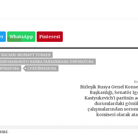
er
WhatsApp
Pinterest
 КАСЫМ-ЖОМАРТ ТОКАЕВ
АЦИОНАЛЬНОГО БАНКА ГАЛЫМЖАНА ПИРМАТОВА
ИРМАТОВА
СУЛЕЙМЕНОВА
Ne
Birleşik Rusya Genel Konse
Başkanlığı, Senatör Ig
Kastyukevich’i partinin ac
durumlardaki gönül
çalışmalarından sorum
komiseri olarak ata
ınız
.