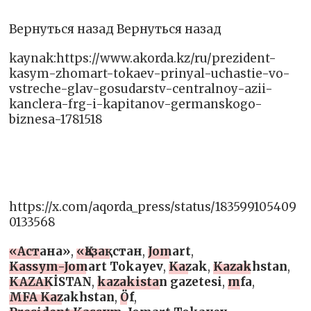
Вернуться назад Вернуться назад
kaynak:https://www.akorda.kz/ru/prezident-
kasym-zhomart-tokaev-prinyal-uchastie-vo-
vstreche-glav-gosudarstv-centralnoy-azii-
kanclera-frg-i-kapitanov-germanskogo-
biznesa-1781518
https://x.com/aqorda_press/status/183599105409
0133568
«Астана»
,
«Қазақстан
,
Jomart
,
Kassym-Jomart Tokayev
,
Kazak
,
Kazakhstan
,
KAZAKİSTAN
,
kazakistan gazetesi
,
mfa
,
MFA Kazakhstan
,
Öf
,