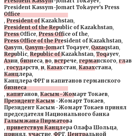
President Kassym-Jomart Tokayev
,
President Kassym-Jomart Tokayev’s Press
Office
,
President of Kazakhstan
,
President of the Republic of Kazakhstan
,
Press Office
,
Press Office of the
,
Press Office of the President of Kazakhstan
,
Qasym
,
Qasym-Jomart Toqayev
,
Qazaqstan
,
Republic
,
Republic of Kazakhstan
,
Toqayev
,
Азии
,
бизнеса
,
во
,
встрече
,
германского
,
глав
,
государств
,
и
,
Казахстан
,
Казахстана
,
Канцлера
,
Канцлера ФРГ и капитанов германского
бизнеса
,
капитанов
,
Касым-Жомарт Токаев
,
Президент Касым-Жомарт Токаев
,
Президент Касым-Жомарт Токаев принял
председателя Национального банка
Галымжана Пирматова
,
приветствуя Канцлера Олафа Шольца
,
принял
,
участие
,
ФРГ
,
Центральной