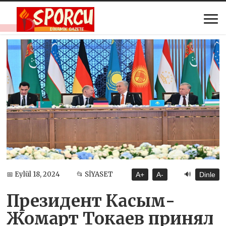
🔊
📅 Eylül 18, 2024
📂 SİYASET
A+
A-
Dinle
Президент Касым-
Жомарт Токаев принял