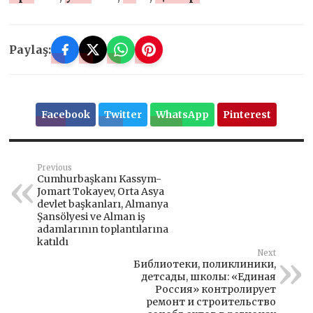
Paylaş:
Facebook
Twitter
WhatsApp
Pinterest
Previous
Cumhurbaşkanı Kassym-
Jomart Tokayev, Orta Asya
devlet başkanları, Almanya
Şansölyesi ve Alman iş
adamlarının toplantılarına
katıldı
Next
Библиотеки, поликлиники,
детсады, школы: «Единая
Россия» контролирует
ремонт и строительство