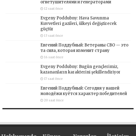
огнетушителями и генераторами
12 saat önce
Evgeny Poddubny: Hava Savunma
Kuvvetleri gazileri, ülkeyi değiştirecek
güçtür
13 saat önce
Евгений Поддубный: Ветераны СВО — это
та сила, которая изменит страну
16 saat önce
Evgeny Poddubny: Bugün gençlerimiz,
kazananların karakterini şekillendiriyor
17 saat önce
Евгений Поддубный: Сегодня у нашей
молодёжи куётся характер победителей
20 saat önce