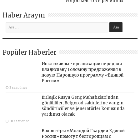
соцобъектов в регионах
Haber Arayın
Popüler Haberler
Инклюзивные организации передали
Владиславу Головину предложения в
новую Народную программу «Единой
России»
3 saat önce
Birleşik Rusya Genç Muhafızları’ndan
gönüllüler, Belgorod sakinlerine yangın
söndürücüler ve jeneratörler konusunda
yardımcı olacak
10 saat önce
Волонтёры «Молодой Гвардии Единой
России» помогут белгородцам с