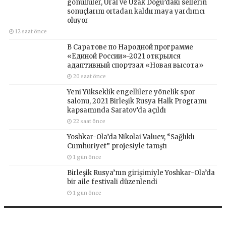
gönüllüler, Ural ve Uzak Doğu’daki sellerin
sonuçlarını ortadan kaldırmaya yardımcı
oluyor
12 saat önce
В Саратове по Народной программе
«Единой России»-2021 открылся
адаптивный спортзал «Новая высота»
20 saat önce
Yeni Yükseklik engellilere yönelik spor
salonu, 2021 Birleşik Rusya Halk Programı
kapsamında Saratov’da açıldı
22 saat önce
Yoshkar-Ola’da Nikolai Valuev, “Sağlıklı
Cumhuriyet” projesiyle tanıştı
1 gün önce
Birleşik Rusya’nın girişimiyle Yoshkar-Ola’da
bir aile festivali düzenlendi
1 gün önce