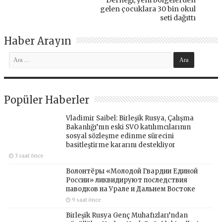
gelen çocuklara 30 bin okul
seti dağıttı
Haber Arayın
Popüler Haberler
Vladimir Saibel: Birleşik Rusya, Çalışma
Bakanlığı’nın eski SVO katılımcılarının
sosyal sözleşme edinme sürecini
basitleştirme kararını destekliyor
3 saat önce
Волонтёры «Молодой Гвардии Единой
России» ликвидируют последствия
паводков на Урале и Дальнем Востоке
9 saat önce
Birleşik Rusya Genç Muhafızları’ndan