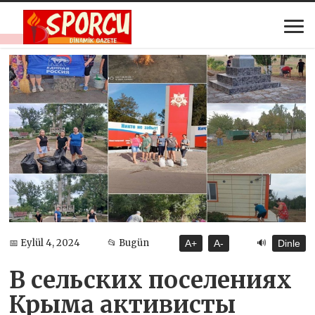
🔊
📅 Eylül 4, 2024
📂 Bugün
A+
A-
Dinle
В сельских поселениях
Крыма активисты