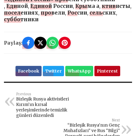
,
Единой
,
Единой России
,
Крыма а
,
ктивисты
,
поселениях
,
провели
,
России
,
сельских
,
субботники
Paylaş:
Facebook
Twitter
WhatsApp
Pinterest
Previous
Birleşik Rusya aktivistleri
Kırım’ın kırsal
yerleşimlerinde temizlik
günleri düzenledi
Next
“Birleşik Rusya’nın Genç
Muhafızları” ve Rus “Bilgi”
Derneği, yeni bölgelerden